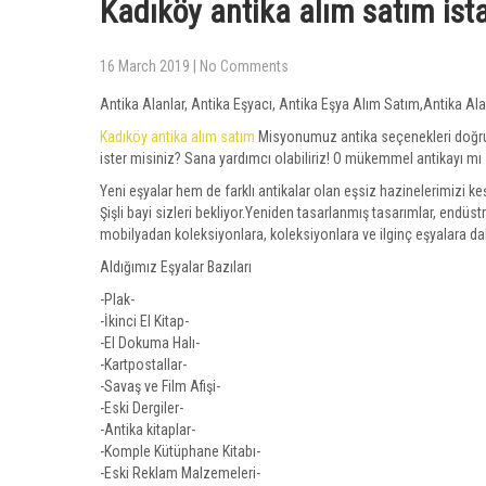
Kadıköy antika alım satım is
16 March 2019
|
No Comments
Antika Alanlar, Antika Eşyacı, Antika Eşya Alım Satım,Antika Ala
Kadıköy antika alım satım
Misyonumuz antika seçenekleri doğru,
ister misiniz? Sana yardımcı olabiliriz! O mükemmel antikayı m
Yeni eşyalar hem de farklı antikalar olan eşsiz hazinelerimizi 
Şişli bayi sizleri bekliyor.Yeniden tasarlanmış tasarımlar, endüst
mobilyadan koleksiyonlara, koleksiyonlara ve ilginç eşyalara dal
Aldığımız Eşyalar Bazıları
-Plak-
-İkinci El Kitap-
-El Dokuma Halı-
-Kartpostallar-
-Savaş ve Film Afişi-
-Eski Dergiler-
-Antika kitaplar-
-Komple Kütüphane Kitabı-
-Eski Reklam Malzemeleri-