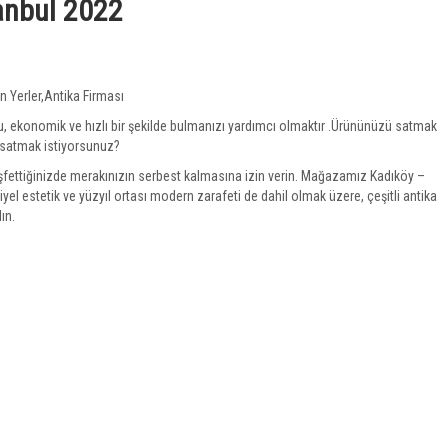
tanbul 2022
n Yerler,Antika Firması
 ekonomik ve hızlı bir şekilde bulmanızı yardımcı olmaktır .Ürününüzü satmak
ı satmak istiyorsunuz?
keşfettiğinizde merakınızın serbest kalmasına izin verin. Mağazamız Kadıköy –
riyel estetik ve yüzyıl ortası modern zarafeti de dahil olmak üzere, çeşitli antika
ın.