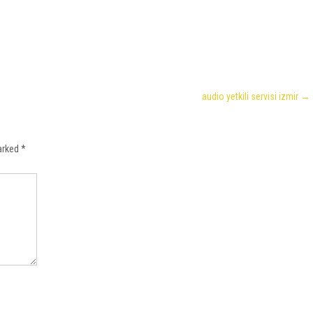
audio yetkili servisi izmir
→
marked
*