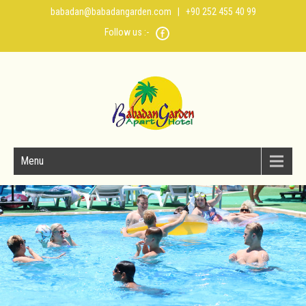
babadan@babadangarden.com
| +90 252 455 40 99
Follow us :-
Menu