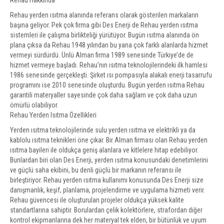
Rehau Hakkında
Rehau yerden ısıtma alanında referans olarak gösterilen markaların
başına geliyor. Pek çok firma gibi Des Enerji de Rehau yerden ısıtma
sistemleri ile çalışma birlikteliği yürütüyor. Bugün ısıtma alanında ön
plana çıksa da Rehau 1948 yılından bu yana çok farklı alanlarda hizmet
vermeyi sürdürdü. Ünlü Alman firma 1989 senesinde Türkiye’de de
hizmet vermeye başladı. Rehau’nın ısıtma teknolojilerindeki ilk hamlesi
1986 senesinde gerçekleşti. Şirket ısı pompasıyla alakalı enerji tasarrufu
programını ise 2010 senesinde oluşturdu. Bugün yerden ısıtma Rehau
garantili materyaller sayesinde çok daha sağlam ve çok daha uzun
ömürlü olabiliyor.
Rehau Yerden Isıtma Özellikleri
Yerden ısıtma teknolojilerinde sulu yerden ısıtma ve elektrikli ya da
kablolu ısıtma teknikleri öne çıkar. Bir Alman firması olan Rehau yerden
ısıtma bayileri ile oldukça geniş alanlara ve kitlelere hitap edebiliyor.
Bunlardan biri olan Des Enerji, yerden ısıtma konusundaki denetimlerini
ve güçlü saha ekibini, bu denli güçlü bir markanın referansı ile
birleştiriyor. Rehau yerden ısıtma kullanımı konusunda Des Enerji size
danışmanlık, keşif, planlama, projelendirme ve uygulama hizmeti verir.
Rehau güvencesi ile oluşturulan projeler oldukça yüksek kalite
standartlarına sahiptir. Borulardan çelik kolektörlere, strafordan diğer
kontrol ekipmanlarına dek her materyal tek elden, bir bütünlük ve uyum