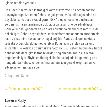
içinde kendine yer bulur.
Des Enerji’nin, yerden ısıtma gibi karmaşık ve zorlu bir organizasyonu
başarıyla organize eden Rehau ile çalışması, müşteriler açısından da
büyük bir şans olarak kabul görür. REHAU güvencesi ile oluşturulan
yerden ısıtma sistemlerinde çok ciddi bir tasarruf elde edilebiliyor.
Seneye vurulduğunda yaklaşık olarak civarında bir enerji tasarrufu elde
edilebiliyor. Rehau sayesinde yüksek performanslar sunan, modern bir
ısıtma sistemine kavuşmanız hayal değildir. Ayrıca pek çok noktada
tadilata uygun olarak hizmet verebilir. Bunun için de ıslak ya da kuru
sistemleri ile kolayca çözüm üretir. Söz konusu sistem bugün dev futbol
sahalarında dahi, çim ısıtma teknikleri bağlamında sorunsuz olarak
değerlendiriliyor. Büyük endüstriyel alanlarda, lojistik bölgelerde ya da
hangarlarda Rehau, yerden ısıtma sistemi için gerekli ekipmanları ve
altyapıyı hemen hazır eder.
Categories:
Genel
Post
←
Rehau alttan ısıtma 2022
yerden ısıtma sistemleri 2022
→
navigation
Leave a Reply
Your email address will not be published.
Required fields are marked
*