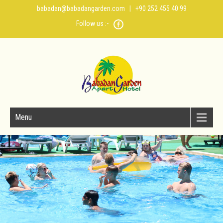
babadan@babadangarden.com
| +90 252 455 40 99
Follow us :-
Menu