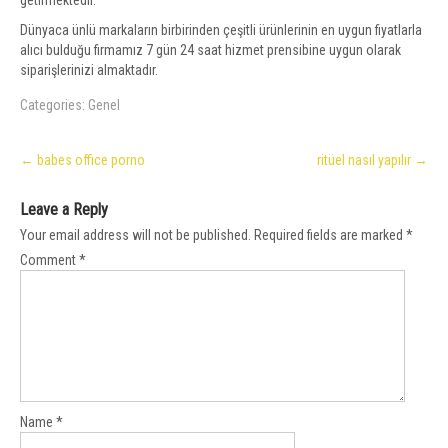
getirmektedir.
Dünyaca ünlü markaların birbirinden çeşitli ürünlerinin en uygun fiyatlarla
alıcı bulduğu firmamız 7 gün 24 saat hizmet prensibine uygun olarak
siparişlerinizi almaktadır.
Categories:
Genel
Post
←
babes office porno
ritüel nasıl yapılır
→
navigation
Leave a Reply
Your email address will not be published.
Required fields are marked
*
Comment
*
Name
*