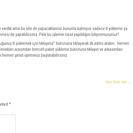
 verdik ama bu site de yapacaklarınız bununla kalmıyor sadece tl yükleme ya
emesi de yapabilirsiniz. Peki bu işlemin nasıl yapıldığını biliyormusunuz?
ğunuz tl yüklemek için tıklayınız” butonuna tıklayarak ilk adımı atalım . Hemen
nekleri arasından bimcell paket yükleme butonuna tıklayın ve arkasından
hemen şimdi işleminizi başlatabilirsiniz.
free free sex
→
marked
*