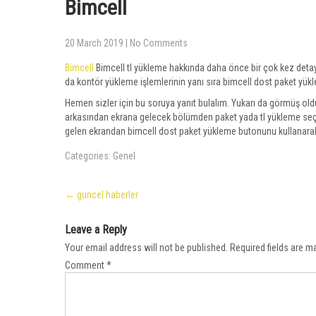
Bimcell
20 March 2019
|
No Comments
Bimcell
Bimcell tl yükleme hakkında daha önce bir çok kez detay
da kontör yükleme işlemlerinin yanı sıra bimcell dost paket yükl
Hemen sizler için bu soruya yanıt bulalım. Yukarı da görmüş oldu
arkasından ekrana gelecek bölümden paket yada tl yükleme seçe
gelen ekrandan bimcell dost paket yükleme butonunu kullanarak 
Categories:
Genel
Post
←
guncel haberler
navigation
Leave a Reply
Your email address will not be published.
Required fields are 
Comment
*