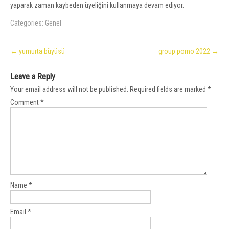
yaparak zaman kaybeden üyeliğini kullanmaya devam ediyor.
Categories:
Genel
Post
←
yumurta büyüsü
group porno 2022
→
navigation
Leave a Reply
Your email address will not be published.
Required fields are marked
*
Comment
*
Name
*
Email
*