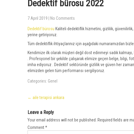
Dedektif bürosu 2022
7 April 2019
|
No Comments
Dedektif bürosu
Kaliteli dedektiflik hizmetini, gizlilik, güvenilirl
yerine getiriyoruz.
Tüm dedektiflik ihtiyaçlarınız için aşağıdaki numaramızdan bizler
Kendimize ilk olarak müşteri değil dost edinmeyi sadık kalmayı, h
. Profesyonel bir şekilde çalışarak elimize geçen belge, bilgi, f
imha ediyoruz . Dedektif sektöründe gizlilik ve güven her zaman
elimizden gelen tüm performansı sergiliyoruz.
Categories:
Genel
Post
←
aile terapisi ankara
navigation
Leave a Reply
Your email address will not be published.
Required fields are 
Comment
*