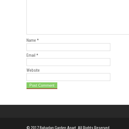
Name
*
Email
*
Website
© 2017 Babadan Garden Apart. All Rights Reserved