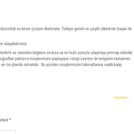
ik, dürüstlük ve kesin çözüm ilkeleriyle, Türkiye geneli ve çeşitli ülkelerde başarı ile
e ulaşabilirsiniz
edefe ve istenilen bilgilere en kısa ve en hızlı süreçte ulaşmayı prensip edindik
otoğrafları yalnızca müşterimize paylaşıyor, isteği üzerine de belgeleri tamamen
 en ön planda olmalıdır . Bu yüzden müşterimizin talimatlarına sadık kalıp
haberler
→
marked
*