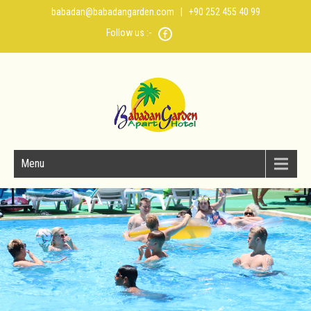
babadan@babadangarden.com
| +90 252 455 40 99
Follow us :-
Menu