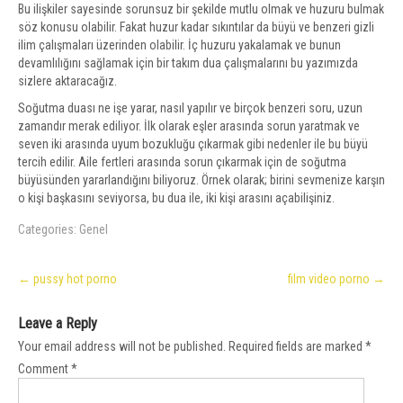
Bu ilişkiler sayesinde sorunsuz bir şekilde mutlu olmak ve huzuru bulmak
söz konusu olabilir. Fakat huzur kadar sıkıntılar da büyü ve benzeri gizli
ilim çalışmaları üzerinden olabilir. İç huzuru yakalamak ve bunun
devamlılığını sağlamak için bir takım dua çalışmalarını bu yazımızda
sizlere aktaracağız.
Soğutma duası ne işe yarar, nasıl yapılır ve birçok benzeri soru, uzun
zamandır merak ediliyor. İlk olarak eşler arasında sorun yaratmak ve
seven iki arasında uyum bozukluğu çıkarmak gibi nedenler ile bu büyü
tercih edilir. Aile fertleri arasında sorun çıkarmak için de soğutma
büyüsünden yararlandığını biliyoruz. Örnek olarak; birini sevmenize karşın
o kişi başkasını seviyorsa, bu dua ile, iki kişi arasını açabilişiniz.
Categories:
Genel
Post
←
pussy hot porno
film video porno
→
navigation
Leave a Reply
Your email address will not be published.
Required fields are marked
*
Comment
*