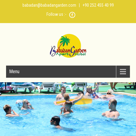
babadan@babadangarden.com
| +90 252 455 40 99
Follow us :-
Menu