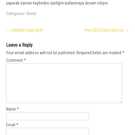
yaparak zaman kaybeden üyeliğini kullanmaya devam ediyor.
Categories:
Genel
Post
←
celtabet nasıl girilir
Yeni 2023 bahis bürosu
→
navigation
Leave a Reply
Your email address will not be published.
Required fields are marked
*
Comment
*
Name
*
Email
*