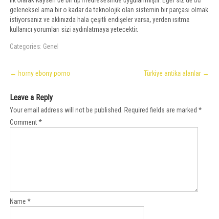
ilk olarak Kayseri’de bir tıp medresesinde uygulanmıştır. Eğer siz de bu
geleneksel ama bir o kadar da teknolojik olan sistemin bir parçası olmak
istiyorsanız ve aklınızda hala çeşitli endişeler varsa, yerden ısıtma
kullanıcı yorumları sizi aydınlatmaya yetecektir.
Categories:
Genel
Post
←
horny ebony porno
Türkiye antika alanlar
→
navigation
Leave a Reply
Your email address will not be published.
Required fields are marked
*
Comment
*
Name
*