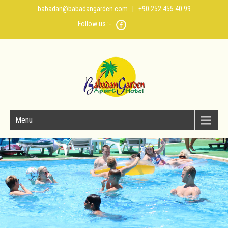
babadan@babadangarden.com
| +90 252 455 40 99
Follow us :-
Menu